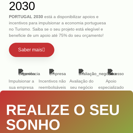
2030
PORTUGAL 2030
está a disponibilizar apoios e
incentivos para impulsionar a economia portuguesa
no Turismo. Saiba se o seu projeto está elegível e
beneficie de um apoio até 75% do seu orçamento!
Saber mais
Impulsionar a
Incentivos não
Avaliação do
Apoio
sua empresa
reembolsáveis
seu negócio
especializado
REALIZE O SEU
SONHO