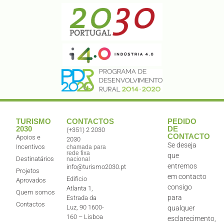
TURISMO
CONTACTOS
PEDIDO
2030
DE
(+351) 2 2030
CONTACTO
Apoios e
2030
Se deseja
Incentivos
chamada para
rede fixa
que
Destinatários
nacional
entremos
info@turismo2030.pt
Projetos
em contacto
Edificio
Aprovados
consigo
Atlanta 1,
Quem somos
para
Estrada da
Contactos
Luz, 90 1600-
qualquer
160 – Lisboa
esclarecimento,